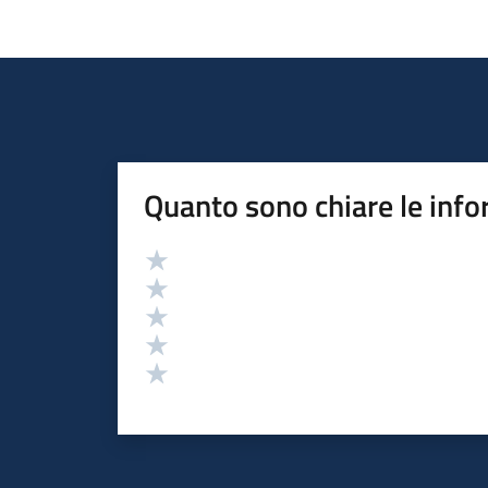
Quanto sono chiare le info
Valutazione
Valuta 5 stelle su 5
Valuta 4 stelle su 5
Valuta 3 stelle su 5
Valuta 2 stelle su 5
Valuta 1 stelle su 5