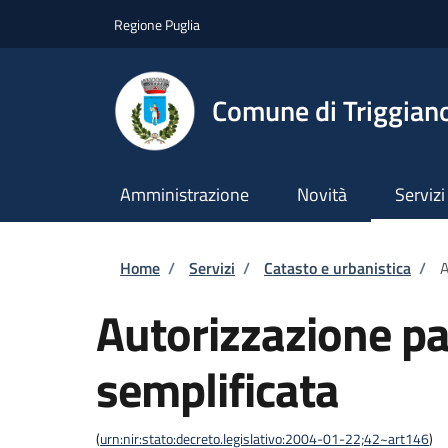
Salta al contenuto principale
Skip to footer content
Regione Puglia
Comune di Triggian
Amministrazione
Novità
Servizi
Briciole di pane
Home
/
Servizi
/
Catasto e urbanistica
/
A
Autorizzazione pa
semplificata
(
urn:nir:stato:decreto.legislativo:2004-01-22;42~art146
)