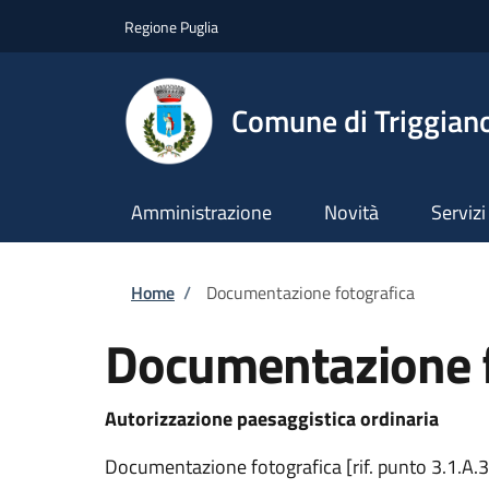
Salta al contenuto principale
Skip to footer content
Regione Puglia
Comune di Triggian
Amministrazione
Novità
Servizi
Briciole di pane
Home
/
Documentazione fotografica
Documentazione f
Autorizzazione paesaggistica ordinaria
Documentazione fotografica [rif. punto 3.1.A.3 