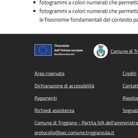
fotogrammi a colori numerati che permettan
fotogrammi a colori numerati che permetta
le fisionomie fondamentali del contesto paesa
Comune di Tr
Footer menu
Area riservata
Crediti
Dichiarazione di accessibilità
Contatt
Pagamenti
Riepilo
Richiedi assistenza
Segnala
Comune di Triggiano - Partita IVA dell'amminist
protocollo@pec.comune.triggiano.ba.it