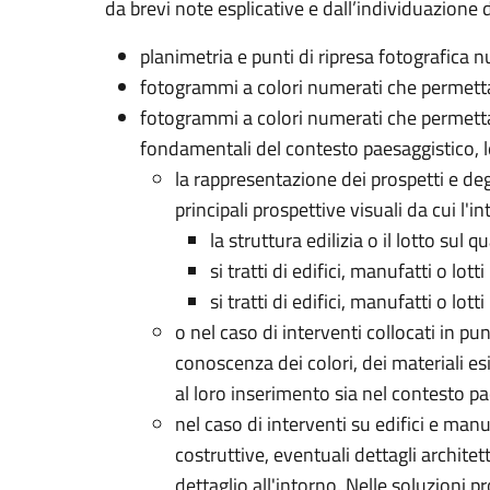
da brevi note esplicative e dall’individuazione d
planimetria e punti di ripresa fotografica 
fotogrammi a colori numerati che permettan
fotogrammi a colori numerati che permettan
fondamentali del contesto paesaggistico, le a
la rappresentazione dei prospetti e de
principali prospettive visuali da cui l'i
la struttura edilizia o il lotto sul q
si tratti di edifici, manufatti o lott
si tratti di edifici, manufatti o lot
o nel caso di interventi collocati in pu
conoscenza dei colori, dei materiali es
al loro inserimento sia nel contesto pa
nel caso di interventi su edifici e manu
costruttive, eventuali dettagli archite
dettaglio all'intorno. Nelle soluzioni p