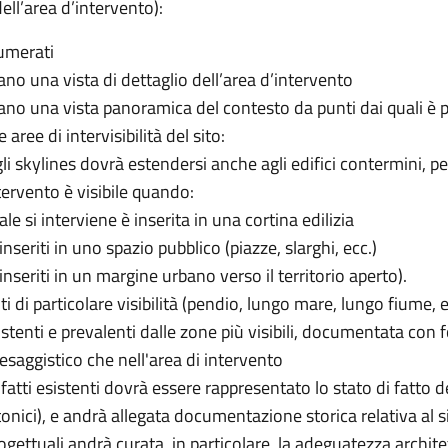
ell’area d’intervento):
numerati
o una vista di dettaglio dell’area d’intervento
o una vista panoramica del contesto da punti dai quali è p
ree di intervisibilità del sito:
gli skylines dovrà estendersi anche agli edifici contermini, 
ntervento è visibile quando:
uale si interviene è inserita in una cortina edilizia
i inseriti in uno spazio pubblico (piazze, slarghi, ecc.)
ti inseriti in un margine urbano verso il territorio aperto).
nti di particolare visibilità (pendio, lungo mare, lungo fiume,
istenti e prevalenti dalle zone più visibili, documentata con
esaggistico che nell'area di intervento
fatti esistenti dovrà essere rappresentato lo stato di fatto de
ttonici), e andrà allegata documentazione storica relativa al
rogettuali andrà curata, in particolare, la adeguatezza archit