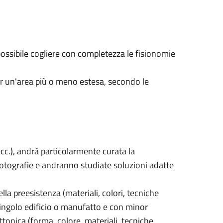
ossibile cogliere con completezza le fisionomie
per un'area più o meno estesa, secondo le
 ecc.), andrà particolarmente curata la
 fotografie e andranno studiate soluzioni adatte
lla preesistenza (materiali, colori, tecniche
 singolo edificio o manufatto e con minor
ettonica (forma, colore, materiali, tecniche