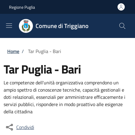
Salta al contenuto principale
Skip to footer content
Regione Puglia
Comune di Triggiano
Briciole di pane
Home
/
Tar Puglia - Bari
Tar Puglia - Bari
Le competenze dell'unità organizzativa comprendono un
ampio spettro di conoscenze tecniche, capacità gestionali e
doti relazionali, essenziali per amministrare efficacemente i
servizi pubblici, rispondere in modo proattivo alle esigenze
della cittadina
Condividi