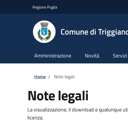
Salta al contenuto principale
Skip to footer content
Regione Puglia
Comune di Triggian
Amministrazione
Novità
Servizi
Briciole di pane
Home
/
Note legali
Note legali
La visualizzazione, il download e qualunque util
licenza.