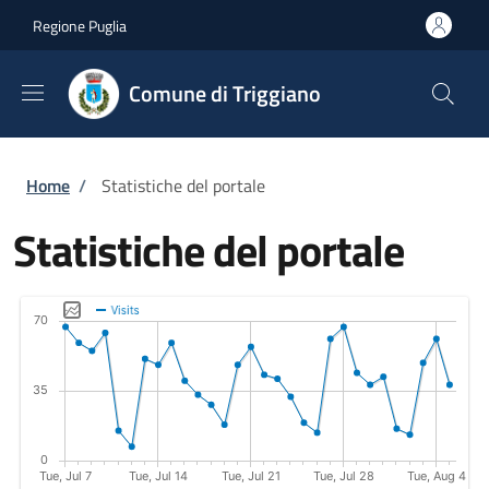
Salta al contenuto principale
Skip to footer content
Regione Puglia
Comune di Triggiano
Briciole di pane
Home
/
Statistiche del portale
Statistiche del portale