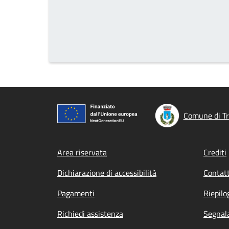
Comune di Tr
Footer menu
Area riservata
Crediti
Dichiarazione di accessibilità
Contatt
Pagamenti
Riepilo
Richiedi assistenza
Segnala