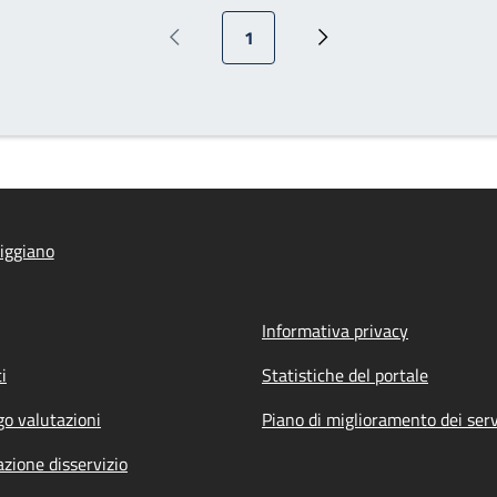
Pagina attuale
1
Pagina precedente
Prossima pagina
iggiano
Informativa privacy
i
Statistiche del portale
go valutazioni
Piano di miglioramento dei serv
zione disservizio