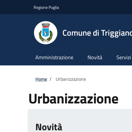
Salta al contenuto principale
Skip to footer content
Regione Puglia
Comune di Triggian
Amministrazione
Novità
Servizi
Briciole di pane
Home
/
Urbanizzazione
Urbanizzazione
Novità