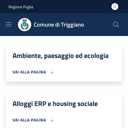
Salta al contenuto principale
Skip to footer content
Regione Puglia
Comune di Triggiano
Ambiente, paesaggio ed ecologia
VAI ALLA PAGINA
Alloggi ERP e housing sociale
VAI ALLA PAGINA