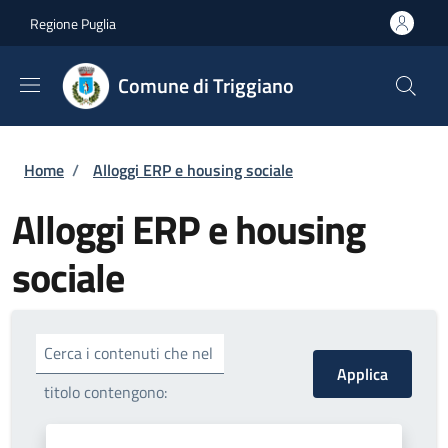
Salta al contenuto principale
Skip to footer content
Regione Puglia
Comune di Triggiano
Briciole di pane
Home
/
Alloggi ERP e housing sociale
Alloggi ERP e housing
sociale
Cerca i contenuti che nel
titolo contengono: