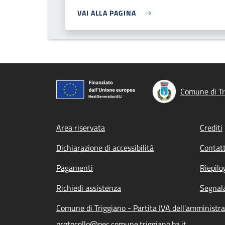
VAI ALLA PAGINA
Comune di Tr
Footer menu
Area riservata
Crediti
Dichiarazione di accessibilità
Contatt
Pagamenti
Riepilo
Richiedi assistenza
Segnala
Comune di Triggiano - Partita IVA dell'amminist
protocollo@pec.comune.triggiano.ba.it