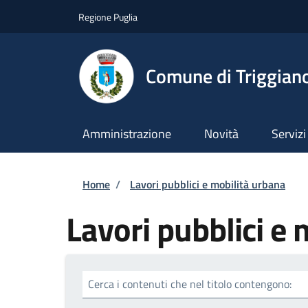
Salta al contenuto principale
Skip to footer content
Regione Puglia
Comune di Triggian
Amministrazione
Novità
Servizi
Briciole di pane
Home
/
Lavori pubblici e mobilità urbana
Lavori pubblici e 
Cerca i contenuti che nel titolo contengono: