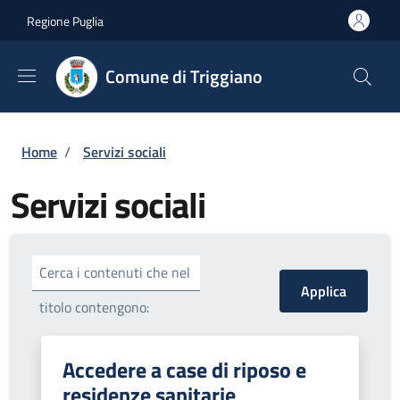
Salta al contenuto principale
Skip to footer content
Regione Puglia
Comune di Triggiano
Briciole di pane
Home
/
Servizi sociali
Servizi sociali
Cerca i contenuti che nel
titolo contengono:
Accedere a case di riposo e
residenze sanitarie