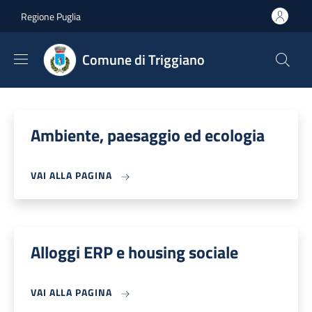
Salta al contenuto principale
Skip to footer content
Regione Puglia
Comune di Triggiano
Ambiente, paesaggio ed ecologia
VAI ALLA PAGINA
Alloggi ERP e housing sociale
VAI ALLA PAGINA