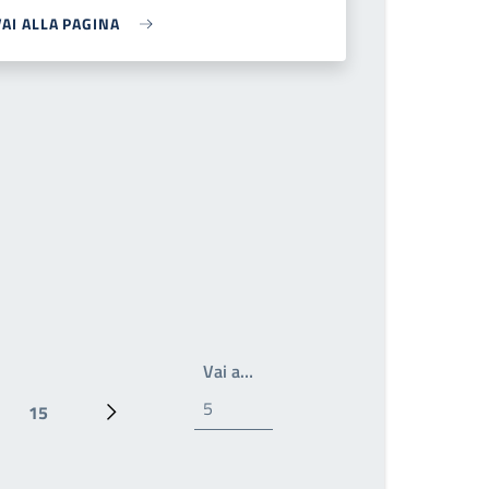
VAI ALLA PAGINA
Write the page number you wan
Vai a…
15
Ultima pagina
Prossima pagina