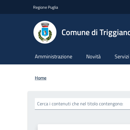
Salta al contenuto principale
Skip to footer content
Regione Puglia
Comune di Triggian
Amministrazione
Novità
Servizi
Briciole di pane
Home
Cerca i contenuti che nel titolo contengono: