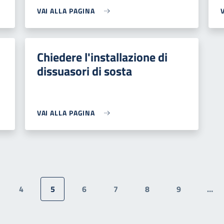
VAI ALLA PAGINA
Chiedere l'installazione di
dissuasori di sosta
VAI ALLA PAGINA
4
5
6
7
8
9
…
gina
Pagina
Pagina attuale
Pagina
Pagina
Pagina
Pagina