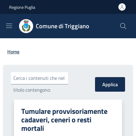
Salta al contenuto principale
Skip to footer content
Regione Puglia
Comune di Triggiano
Briciole di pane
Home
Cerca i contenuti che nel
titolo contengono:
Tumulare provvisoriamente
cadaveri, ceneri o resti
mortali