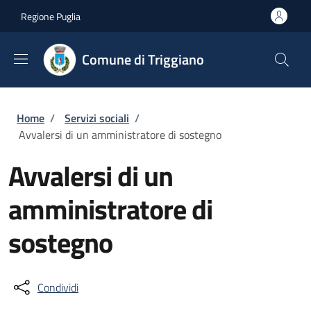
Salta al contenuto principale
Skip to footer content
Regione Puglia
Comune di Triggiano
Briciole di pane
Home
/
Servizi sociali
/
Avvalersi di un amministratore di sostegno
Avvalersi di un
amministratore di
sostegno
Condividi