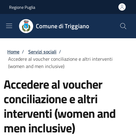
Salta al contenuto principale
Skip to footer content
Regione Puglia
Comune di Triggiano
Briciole di pane
Home
/
Servizi sociali
/
Accedere al voucher conciliazione e altri interventi
(women and men inclusive)
Accedere al voucher
conciliazione e altri
interventi (women and
men inclusive)