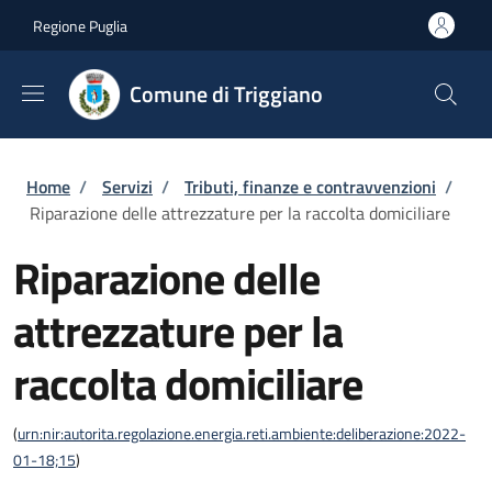
Salta al contenuto principale
Skip to footer content
Regione Puglia
Comune di Triggiano
Briciole di pane
Home
/
Servizi
/
Tributi, finanze e contravvenzioni
/
Riparazione delle attrezzature per la raccolta domiciliare
Riparazione delle
attrezzature per la
raccolta domiciliare
(
urn:nir:autorita.regolazione.energia.reti.ambiente:deliberazione:2022-
01-18;15
)