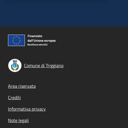
Comune di Triggiano
Footer menu
Area riservata
Crediti
Informativa privacy
Note legali