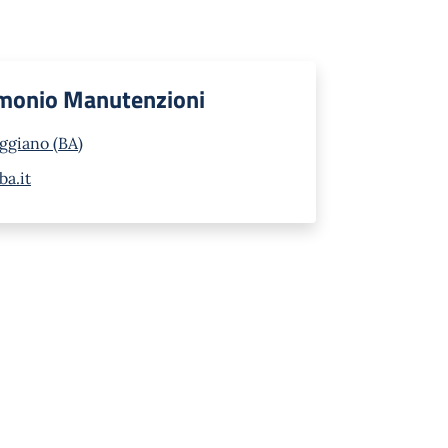
rimonio Manutenzioni
iggiano (BA)
a.it