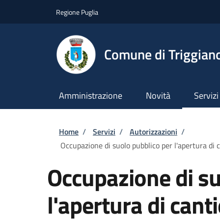
Salta al contenuto principale
Skip to footer content
Regione Puglia
Comune di Triggian
Amministrazione
Novità
Servizi
Briciole di pane
Home
/
Servizi
/
Autorizzazioni
/
Occupazione di suolo pubblico per l'apertura di ca
Occupazione di su
l'apertura di cant