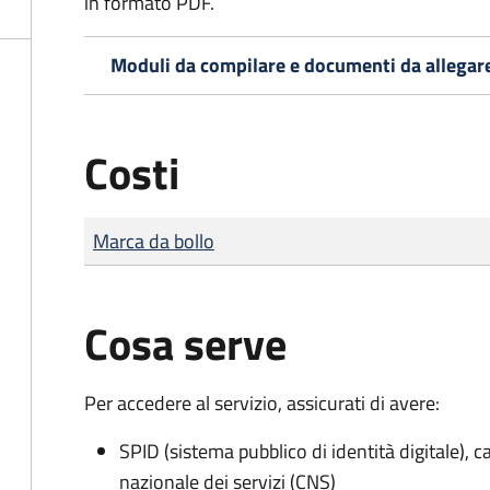
in formato PDF.
Moduli da compilare e documenti da allegar
Costi
Tipo di pagamento
Importo
Marca da bollo
Cosa serve
Per accedere al servizio, assicurati di avere:
SPID (sistema pubblico di identità digitale), ca
nazionale dei servizi (CNS)