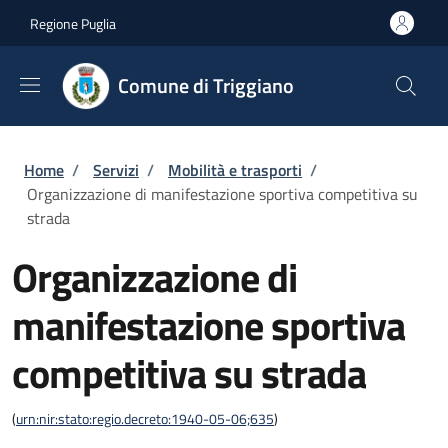
Salta al contenuto principale
Skip to footer content
Regione Puglia
Comune di Triggiano
Briciole di pane
Home
/
Servizi
/
Mobilità e trasporti
/
Organizzazione di manifestazione sportiva competitiva su
strada
Organizzazione di
manifestazione sportiva
competitiva su strada
(
urn:nir:stato:regio.decreto:1940-05-06;635
)