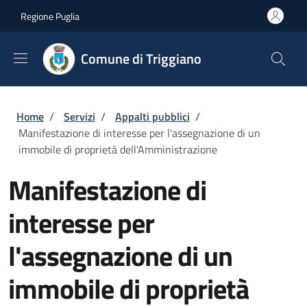
Salta al contenuto principale
Skip to footer content
Regione Puglia
Comune di Triggiano
Briciole di pane
Home
/
Servizi
/
Appalti pubblici
/
Manifestazione di interesse per l'assegnazione di un
immobile di proprietà dell'Amministrazione
Manifestazione di
interesse per
l'assegnazione di un
immobile di proprietà