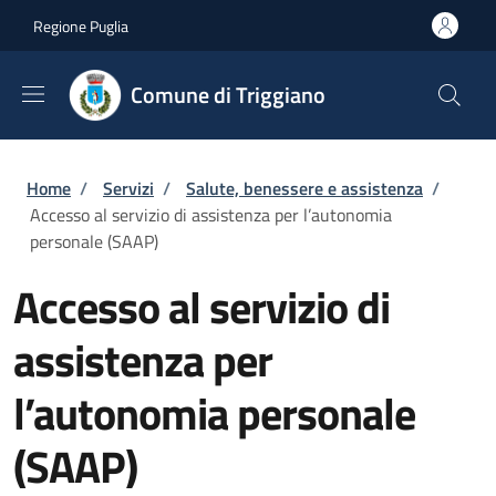
Salta al contenuto principale
Skip to footer content
Regione Puglia
Comune di Triggiano
Briciole di pane
Home
/
Servizi
/
Salute, benessere e assistenza
/
Accesso al servizio di assistenza per l’autonomia
personale (SAAP)
Accesso al servizio di
assistenza per
l’autonomia personale
(SAAP)