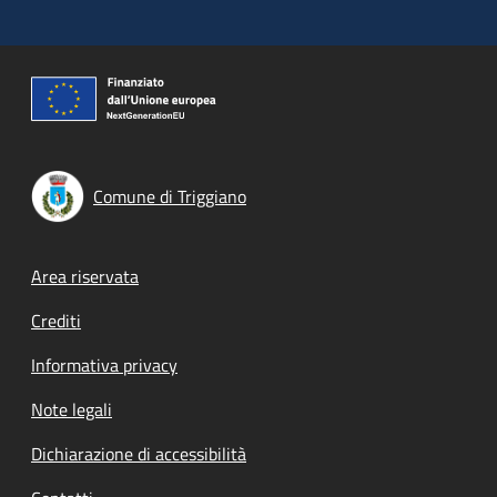
Comune di Triggiano
Footer menu
Area riservata
Crediti
Informativa privacy
Note legali
Dichiarazione di accessibilità