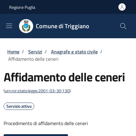
Salta al contenuto principale
Skip to footer content
Regione Puglia
Comune di Triggiano
Briciole di pane
Home
/
Servizi
/
Anagrafe e stato civile
/
Affidamento delle ceneri
Affidamento delle ceneri
(
urn:nir:stato:legge:2001-03-30;130
)
Servizio attivo
Procedimento di affidamento delle ceneri