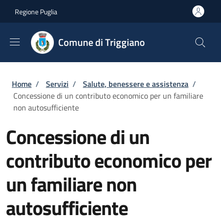
Salta al contenuto principale
Skip to footer content
Regione Puglia
Comune di Triggiano
Briciole di pane
Home
/
Servizi
/
Salute, benessere e assistenza
/
Concessione di un contributo economico per un familiare
non autosufficiente
Concessione di un
contributo economico per
un familiare non
autosufficiente