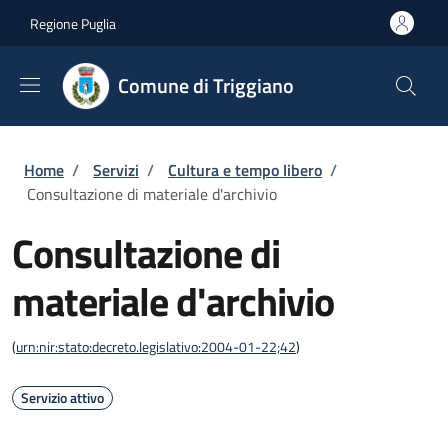
Salta al contenuto principale
Skip to footer content
Regione Puglia
Comune di Triggiano
Briciole di pane
Home
/
Servizi
/
Cultura e tempo libero
/
Consultazione di materiale d'archivio
Consultazione di
materiale d'archivio
(
urn:nir:stato:decreto.legislativo:2004-01-22;42
)
Servizio attivo