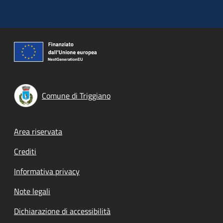
Comune di Triggiano
Footer menu
Area riservata
Crediti
Informativa privacy
Note legali
Dichiarazione di accessibilità