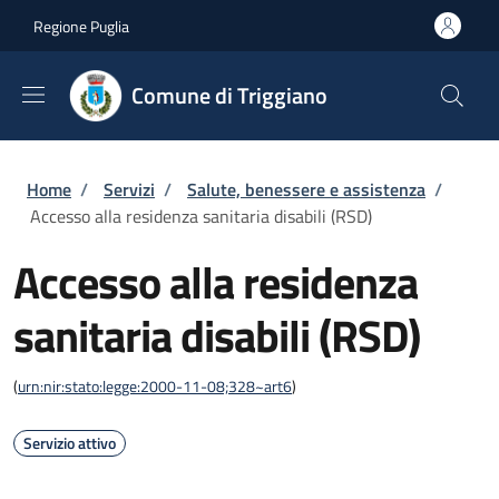
Salta al contenuto principale
Skip to footer content
Regione Puglia
Comune di Triggiano
Briciole di pane
Home
/
Servizi
/
Salute, benessere e assistenza
/
Accesso alla residenza sanitaria disabili (RSD)
Accesso alla residenza
sanitaria disabili (RSD)
(
urn:nir:stato:legge:2000-11-08;328~art6
)
Servizio attivo