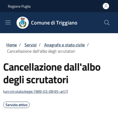
Salta al contenuto principale
Skip to footer content
Regione Puglia
Comune di Triggiano
Briciole di pane
Home
/
Servizi
/
Anagrafe e stato civile
/
Cancellazione dall'albo degli scrutatori
Cancellazione dall'albo
degli scrutatori
(
urn:nir:stato:legge:1989-03-08;95~art1
)
Servizio attivo