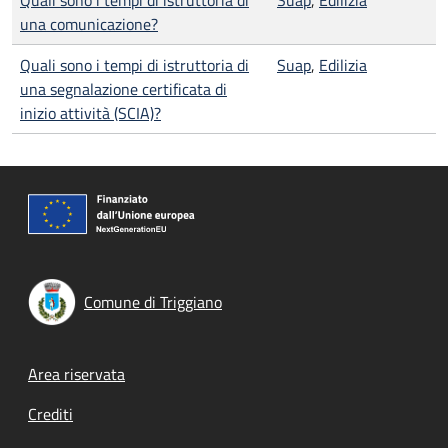
Quali sono i tempi di istruttoria di
Suap
,
Edilizia
una comunicazione?
Quali sono i tempi di istruttoria di
Suap
,
Edilizia
una segnalazione certificata di
inizio attività (SCIA)?
Comune di Triggiano
Footer menu
Area riservata
Crediti