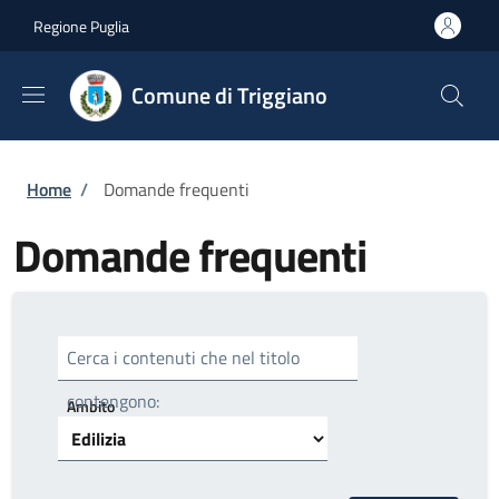
Salta al contenuto principale
Skip to footer content
Regione Puglia
Comune di Triggiano
Briciole di pane
Home
/
Domande frequenti
Domande frequenti
Cerca i contenuti che nel titolo
contengono:
Ambito