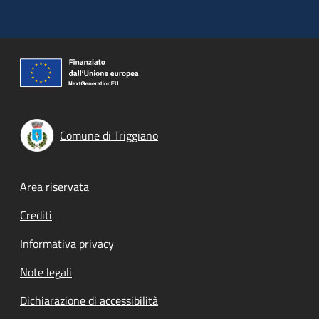
Comune di Triggiano
Footer menu
Area riservata
Crediti
Informativa privacy
Note legali
Dichiarazione di accessibilità