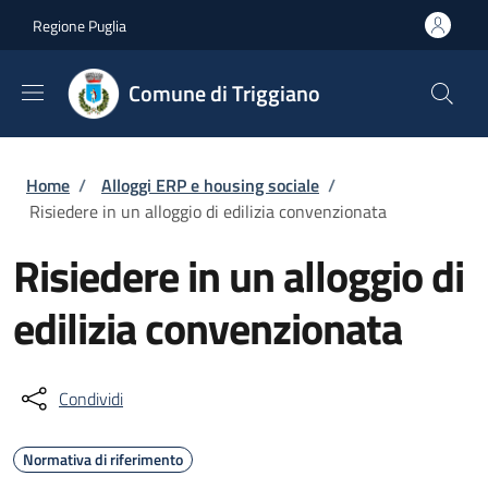
Salta al contenuto principale
Skip to footer content
Regione Puglia
Comune di Triggiano
Briciole di pane
Home
/
Alloggi ERP e housing sociale
/
Risiedere in un alloggio di edilizia convenzionata
Risiedere in un alloggio di
edilizia convenzionata
Condividi
Normativa di riferimento