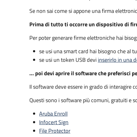
Se non sai come si appone una firma elettroni
Prima di tutto ti occorre un dispositivo di fi
Per poter generare firme elettroniche hai biso
se usi una smart card hai bisogno che al 
se usi un token USB devi
inserirlo in una d
... poi devi aprire il software che preferisci p
Il software deve essere in grado di interagire c
Questi sono i software più comuni, gratuiti e sca
Aruba Enroll
Infocert Sign
File Protector