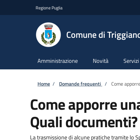
Salta al contenuto principale
Skip to footer content
Regione Puglia
Comune di Triggian
Amministrazione
Novità
Servizi
Briciole di pane
Home
/
Domande frequenti
/
Come apporre 
Come apporre una 
Quali documenti? 
La trasmissione di alcune pratiche tramite lo S