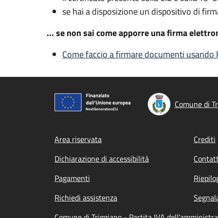
se hai a disposizione un dispositivo di firm
... se non sai come apporre una firma elettr
Come faccio a firmare documenti usando F
Comune di Tr
Footer menu
Area riservata
Crediti
Dichiarazione di accessibilità
Contatt
Pagamenti
Riepilo
Richiedi assistenza
Segnala
Comune di Triggiano - Partita IVA dell'amminist