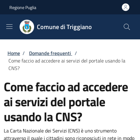
Salta al contenuto principale
Skip to footer content
Regione Puglia
Comune di Triggiano
Briciole di pane
Home
/
Domande frequenti
/
Come faccio ad accedere ai servizi del portale usando la
CNS?
Come faccio ad accedere
ai servizi del portale
usando la CNS?
La Carta Nazionale dei Servizi (CNS) è uno strumento
attraverso il quale i cittadini sono riconosciuti in rete in modo