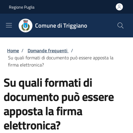
Salta al contenuto principale
Skip to footer content
Regione Puglia
Comune di Triggiano
Briciole di pane
Home
/
Domande frequenti
/
Su quali formati di documento può essere apposta la
firma elettronica?
Su quali formati di
documento può essere
apposta la firma
elettronica?