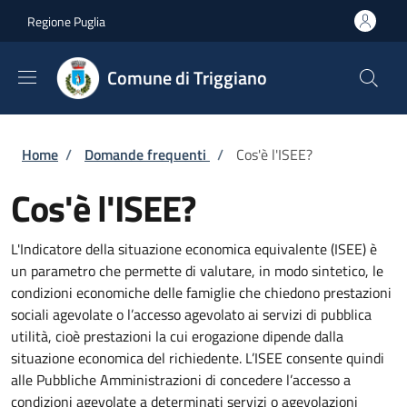
Salta al contenuto principale
Skip to footer content
Regione Puglia
Comune di Triggiano
Briciole di pane
Home
/
Domande frequenti
/
Cos'è l'ISEE?
Cos'è l'ISEE?
L'Indicatore della situazione economica equivalente (ISEE) è
un parametro che permette di valutare, in modo sintetico, le
condizioni economiche delle famiglie che chiedono prestazioni
sociali agevolate o l’accesso agevolato ai servizi di pubblica
utilità, cioè prestazioni la cui erogazione dipende dalla
situazione economica del richiedente. L’ISEE consente quindi
alle Pubbliche Amministrazioni di concedere l’accesso a
condizioni agevolate a determinati servizi o agevolazioni