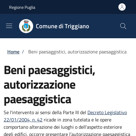
Salta al contenuto principale
Skip to footer content
Regione Puglia
Comune di Triggiano
Briciole di pane
Home
/
Beni paesaggistici, autorizzazione paesaggistica
Beni paesaggistici,
autorizzazione
paesaggistica
Se l'intervento ai sensi della Parte III del
Decreto Legislativo
22/01/2004, n. 42
ricade in zona tutelata e le opere
comportano alterazione dei luoghi o dell'aspetto esteriore
degli edifici, occorre presentare l’autorizzazione paesaggistica