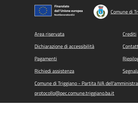
Comune di Tr
Footer menu
Area riservata
Crediti
Dichiarazione di accessibilità
Contatt
Pagamenti
Riepilo
Richiedi assistenza
Segnala
Comune di Triggiano - Partita IVA dell'amminist
protocollo@pec.comune.triggiano.ba.it