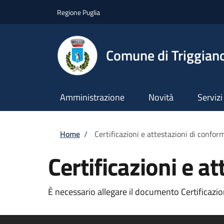
Salta al contenuto principale
Skip to footer content
Regione Puglia
Comune di Triggian
Amministrazione
Novità
Servizi
Briciole di pane
Home
/
Certificazioni e attestazioni di confor
Certificazioni e a
È necessario allegare il documento Certificazion