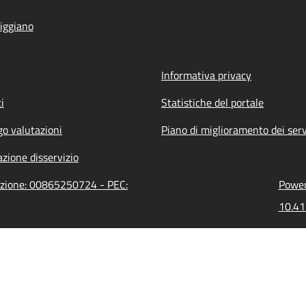
iggiano
Informativa privacy
i
Statistiche del portale
go valutazioni
Piano di miglioramento dei serv
zione disservizio
razione: 00865250724 - PEC:
Power
10.41