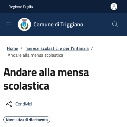
Salta al contenuto principale
Skip to footer content
Regione Puglia
Comune di Triggiano
Briciole di pane
Home
/
Servizi scolastici e per l'infanzia
/
Andare alla mensa scolastica
Andare alla mensa
scolastica
Condividi
Normativa di riferimento