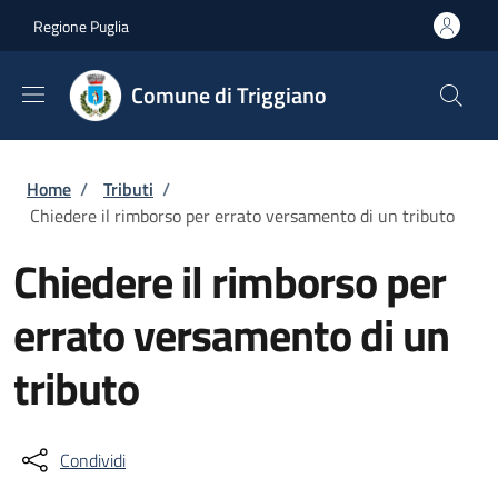
Salta al contenuto principale
Skip to footer content
Regione Puglia
Comune di Triggiano
Briciole di pane
Home
/
Tributi
/
Chiedere il rimborso per errato versamento di un tributo
Chiedere il rimborso per
errato versamento di un
tributo
Condividi