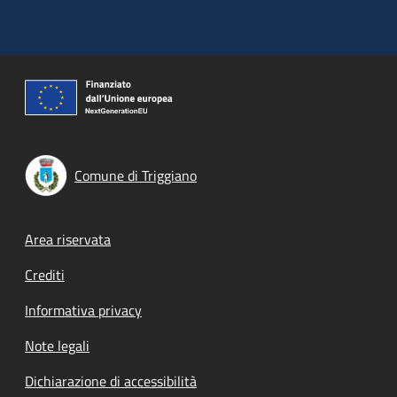
Comune di Triggiano
Footer menu
Area riservata
Crediti
Informativa privacy
Note legali
Dichiarazione di accessibilità