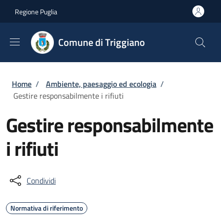
Salta al contenuto principale
Skip to footer content
Regione Puglia
Comune di Triggiano
Briciole di pane
Home
/
Ambiente, paesaggio ed ecologia
/
Gestire responsabilmente i rifiuti
Gestire responsabilmente
i rifiuti
Condividi
Normativa di riferimento