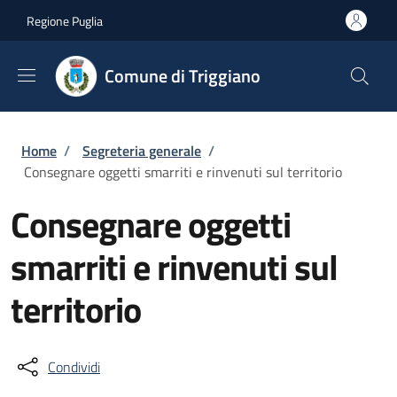
Salta al contenuto principale
Skip to footer content
Regione Puglia
Comune di Triggiano
Briciole di pane
Home
/
Segreteria generale
/
Consegnare oggetti smarriti e rinvenuti sul territorio
Consegnare oggetti
smarriti e rinvenuti sul
territorio
Condividi