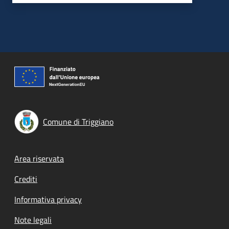
Comune di Triggiano
Footer menu
Area riservata
Crediti
Informativa privacy
Note legali