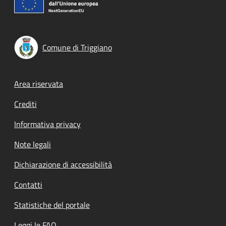
Comune di Triggiano
Footer menu
Area riservata
Crediti
Informativa privacy
Note legali
Dichiarazione di accessibilità
Contatti
Statistiche del portale
Leggi le FAQ