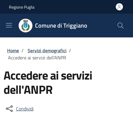
Salta al contenuto principale
Skip to footer content
Regione Puglia
Comune di Triggiano
Briciole di pane
Home
/
Servizi demografici
/
Accedere ai servizi dell'ANPR
Accedere ai servizi
dell'ANPR
Condividi