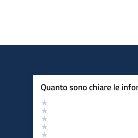
Quanto sono chiare le info
Valutazione
Valuta 5 stelle su 5
Valuta 4 stelle su 5
Valuta 3 stelle su 5
Valuta 2 stelle su 5
Valuta 1 stelle su 5