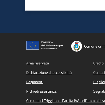
Comune di Tr
Footer menu
Area riservata
Crediti
Dichiarazione di accessibilità
Contatt
Pagamenti
Riepilo
Richiedi assistenza
Segnala
Comune di Triggiano - Partita IVA dell'amminist