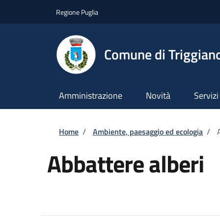
Salta al contenuto principale
Skip to footer content
Regione Puglia
Comune di Triggian
Amministrazione
Novità
Servizi
Briciole di pane
Home
/
Ambiente, paesaggio ed ecologia
/
Abbattere alberi