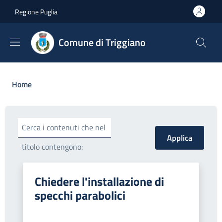
Salta al contenuto principale
Skip to footer content
Regione Puglia
Comune di Triggiano
Briciole di pane
Home
Cerca i contenuti che nel
titolo contengono:
Chiedere l'installazione di
specchi parabolici