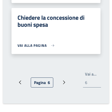
Chiedere la concessione di
buoni spesa
VAI ALLA PAGINA
Write th
Vai a…
Pagina
6
Pagina precedente
Pagina attuale
Prossima pagina