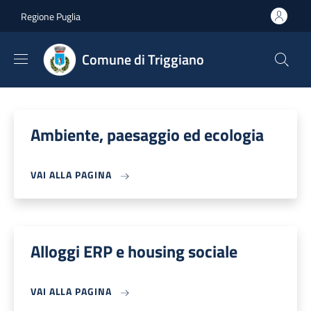
Salta al contenuto principale
Skip to footer content
Regione Puglia
Comune di Triggiano
Ambiente, paesaggio ed ecologia
VAI ALLA PAGINA
Alloggi ERP e housing sociale
VAI ALLA PAGINA